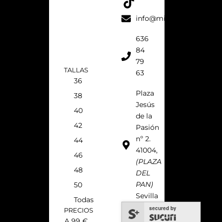
o
r
e
k
a
s
info@micaelavilla.com
m
t
636
84
79
TALLAS
63
36
Plaza
38
Jesús
40
de la
42
Pasión
nº 2.
44
41004,
46
(PLAZA
48
DEL
PAN)
50
Sevilla
Todas
secured by
PRECIOS
A 99 €