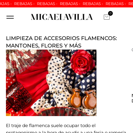
Ir
S -
REBAJAS -
REBAJAS -
REBAJAS -
REBAJAS -
REBAJAS -
REBA
al
0
Carrito
contenido
ARREGLOS A MEDIDA
NUESTRAS TIENDAS
ATENCION AL CLIENTE
QUIÉNES SOMOS
LIMPIEZA DE ACCESORIOS FLAMENCOS:
MANTONES, FLORES Y MÁS
El
traje de flamenca
suele ocupar todo el
protagonismo a la hora de acudir a una feria o romería.