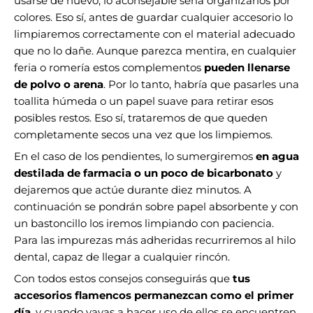
usarse de nuevo, lo aconsejable sería organizarlos por
colores. Eso sí, antes de guardar cualquier accesorio lo
limpiaremos correctamente con el material adecuado
que no lo dañe. Aunque parezca mentira, en cualquier
feria o romería estos complementos
pueden llenarse
de polvo o arena
. Por lo tanto, habría que pasarles una
toallita húmeda o un papel suave para retirar esos
posibles restos. Eso sí, trataremos de que queden
completamente secos una vez que los limpiemos.
En el caso de los pendientes, lo sumergiremos
en agua
destilada de farmacia o un poco de bicarbonato
y
dejaremos que actúe durante diez minutos. A
continuación se pondrán sobre papel absorbente y con
un bastoncillo los iremos limpiando con paciencia.
Para las impurezas más adheridas recurriremos al hilo
dental, capaz de llegar a cualquier rincón.
Con todos estos consejos conseguirás que
tus
accesorios flamencos permanezcan como el primer
día
, y cuando vayas a hacer uso de ellos se encuentren