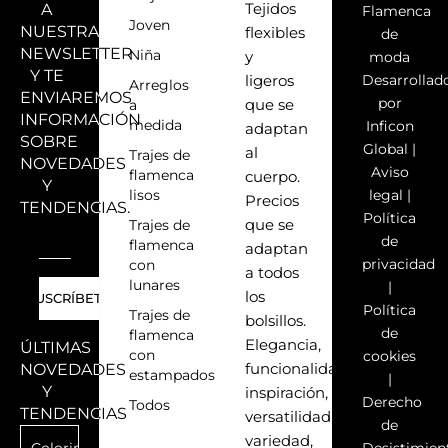
A
Tejidos
Flamenca
Joven
NUESTRA
flexibles
de
NEWSLETTER
Niña
y
moda
Y TE
Desarrollad
ligeros
Arreglos
ENVIAREMOS
por
a
que se
INFORMACIÓN
medida
Inficon
adaptan
SOBRE
Global
|
al
Trajes de
NOVEDADES
Aviso
flamenca
cuerpo.
Y
lisos
legal
|
Precios
TENDENCIAS.
Política
Trajes de
que se
de
flamenca
adaptan
privacidad
con
a todos
lunares
|
los
Política
Trajes de
bolsillos.
de
flamenca
Elegancia,
ÚLTIMAS
con
cookies
NOVEDADES
funcionalidad,
estampados
|
Y
inspiración,
Derecho
Todos
TENDENCIAS
versatilidad,
de
variedad,