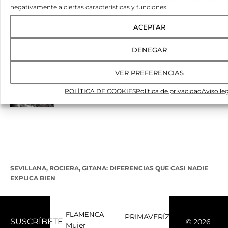
negativamente a ciertas características y funciones.
ACEPTAR
DENEGAR
CÓMO PONER LA FLOR DE FLAMENCA SIN QUE SE CAIGA
VER PREFERENCIAS
POLÍTICA DE COOKIES
Política de privacidad
Aviso le
SEVILLANA, ROCIERA, GITANA: DIFERENCIAS QUE CASI NADIE
EXPLICA BIEN
FLAMENCA
PRIMAVERÍZATE
SUSCRÍBETE
© 2026
Mujer