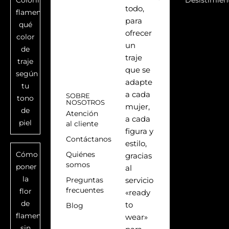
Colorimetría
Desistimien
todo,
flamenca:
para
qué
ofrecer
color
un
de
traje
traje
que se
según
adapte
tu
a cada
SOBRE
tono
NOSOTROS
mujer,
de
Atención
a cada
piel
al cliente
figura y
Contáctanos
estilo,
Cómo
Quiénes
gracias
somos
poner
al
la
Preguntas
servicio
frecuentes
flor
«ready
de
to
Blog
flamenca
wear»
sin