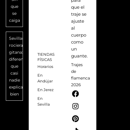
para
que
que el
se
traje se
caiga
ajuste
al
cuerpo
Sevillana,
como
rociera,
un
gitana:
TIENDAS
guante.
diferencias
FÍSICAS
Trajes
que
Horarios
de
casi
En
flamenca
nadie
Andújar
2026
explica
F
I
P
T
En Jerez
bien
a
n
i
i
En
c
s
n
k
Sevilla
e
t
t
t
b
a
e
o
o
g
r
k