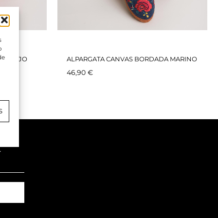
s
o
de
DA ROJO
ALPARGATA CANVAS BORDADA MARINO
46,90
€
S
.