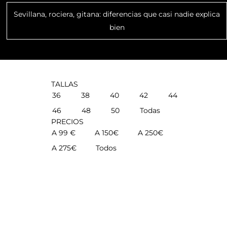
Sevillana, rociera, gitana: diferencias que casi nadie explica
bien
TALLAS
36
38
40
42
44
46
48
50
Todas
PRECIOS
A 99 €
A 150€
A 250€
A 275€
Todos