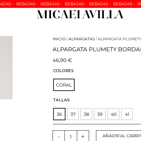
BAJAS -
REBAJAS -
REBAJAS -
REBAJAS -
REBAJAS -
REBAJAS -
INICIO
/
ALPARGATAS
/ ALPARGATA PLUMET
ALPARGATA PLUMETY BORDA
46,90
€
ALPARGATA
COLORES
PLUMETY
BORDADA
CORAL
TONO
CORAL
cantidad
TALLAS
36
37
38
39
40
41
-
+
AÑADIR AL CARRI