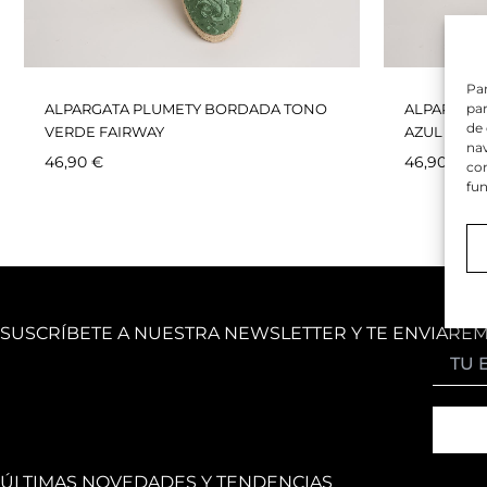
Par
par
ALPARGATA PLUMETY BORDADA TONO
ALPARGAT
de
VERDE FAIRWAY
AZUL
nav
46,90
€
46,90
€
con
fun
SUSCRÍBETE A NUESTRA NEWSLETTER Y TE ENVIARE
ÚLTIMAS NOVEDADES Y TENDENCIAS