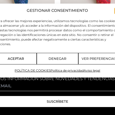
GESTIONAR CONSENTIMIENTO
a ofrecer las mejores experiencias, utilizamos tecnologías como las cookie
a almacenar y/o acceder a la información del dispositivo. El consentimient
A PLUMETY BORDADA TONO
 estas tecnologías nos permitirá procesar datos como el comportamiento 
ALPARGATA CANVAS BORDA
egación o las identificaciones únicas en este sitio. No consentir o retirar el
46,90
€
sentimiento, puede afectar negativamente a ciertas características y
ciones.
ACEPTAR
DENEGAR
VER PREFERENCIA
POLÍTICA DE COOKIES
Política de privacidad
Aviso legal
MOS INFORMACIÓN SOBRE NOVEDADES Y TENDENCIAS