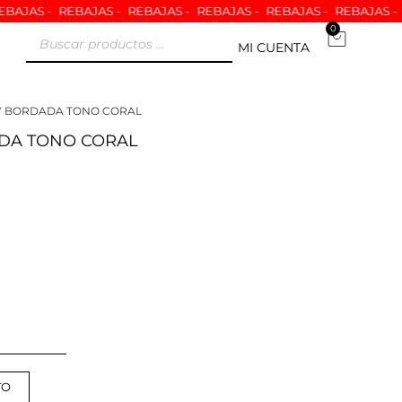
REBAJAS -
REBAJAS -
REBAJAS -
REBAJAS -
REBAJAS -
REBAJAS 
0
Carrit
Búsqueda
MI CUENTA
de
productos
Y BORDADA TONO CORAL
DA TONO CORAL
TO