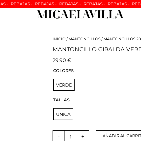
JAS -
REBAJAS -
REBAJAS -
REBAJAS -
REBAJAS -
REBAJAS -
RE
INICIO
/
MANTONCILLOS
/
MANTONCILLOS 20
MANTONCILLO GIRALDA VER
29,90
€
MANTONCILLO
COLORES
GIRALDA
VERDE
VERDE
cantidad
TALLAS
UNICA
-
+
AÑADIR AL CARRI