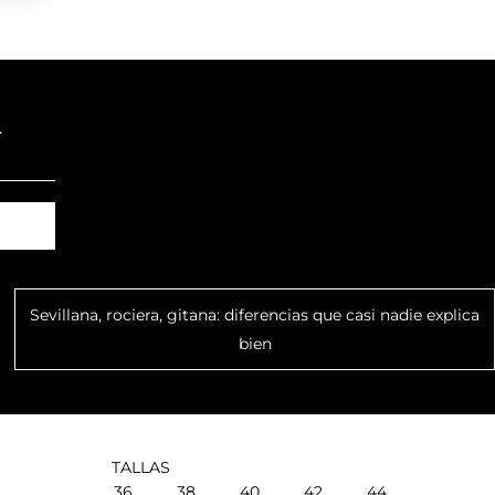
.
Sevillana, rociera, gitana: diferencias que casi nadie explica
bien
TALLAS
36
38
40
42
44