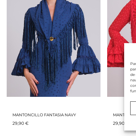
Par
par
de
nav
con
fun
MANTONCILLO FANTASIA NAVY
MANTONCI
29,90
€
29,90
€