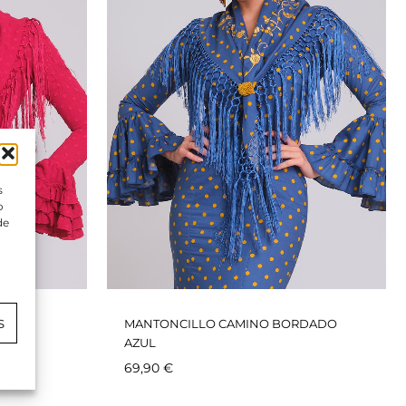
s
o
de
S
MANTONCILLO CAMINO BORDADO
ESA
AZUL
69,90
€