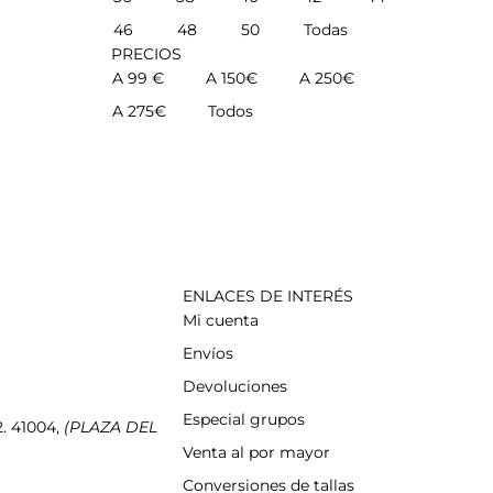
46
48
50
Todas
PRECIOS
A 99 €
A 150€
A 250€
A 275€
Todos
ENLACES DE INTERÉS
Mi cuenta
Envíos
Devoluciones
Especial grupos
2. 41004,
(PLAZA DEL
Venta al por mayor
Conversiones de tallas