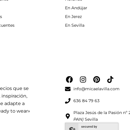
En Andújar
s
En Jerez
cuentes
En Sevilla
F
I
P
T
a
n
i
i
recios que se
c
s
n
k
info@micaelavilla.com
e
t
t
t
 inspiración,
636 84 79 63
b
a
e
o
 se adapte a
o
g
r
k
ready to wear»
Plaza Jesús de la Pasión nº 
o
r
e
PAN)
Sevilla
k
a
s
secured by