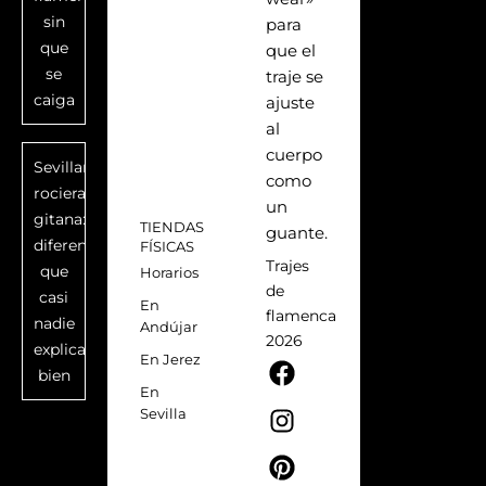
sin
para
que
que el
se
traje se
caiga
ajuste
al
cuerpo
Sevillana,
como
rociera,
un
gitana:
TIENDAS
guante.
diferencias
FÍSICAS
Trajes
que
Horarios
de
casi
En
flamenca
nadie
Andújar
2026
explica
F
I
P
T
En Jerez
bien
a
n
i
i
En
c
s
n
k
Sevilla
e
t
t
t
b
a
e
o