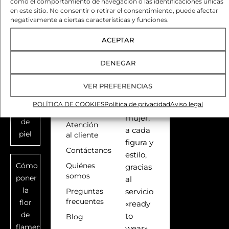
como el comportamiento de navegación o las identificaciones únicas
variedad,
en este sitio. No consentir o retirar el consentimiento, puede afectar
Colorimetría
Desistimien
todo,
negativamente a ciertas características y funciones.
flamenca:
para
qué
ACEPTAR
ofrecer
color
un
de
DENEGAR
traje
traje
que se
según
VER PREFERENCIAS
adapte
tu
POLÍTICA DE COOKIES
Política de privacidad
Aviso legal
a cada
SOBRE
tono
NOSOTROS
mujer,
de
Atención
a cada
piel
al cliente
figura y
Contáctanos
estilo,
Cómo
Quiénes
gracias
somos
poner
al
la
Preguntas
servicio
frecuentes
flor
«ready
de
to
Blog
flamenca
wear»