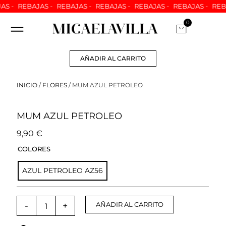
Ir
S -
REBAJAS -
REBAJAS -
REBAJAS -
REBAJAS -
REBAJAS -
REBA
al
0
Carrito
contenido
ARREGLOS A MEDIDA
NUESTRAS TIENDAS
ATENCION AL CLIENTE
QUIÉNES SOMOS
AÑADIR AL CARRITO
INICIO
/
FLORES
/ MUM AZUL PETROLEO
MUM AZUL PETROLEO
9,90
€
MUM
COLORES
AZUL
PETROLEO
AZUL PETROLEO AZ56
cantidad
-
+
AÑADIR AL CARRITO