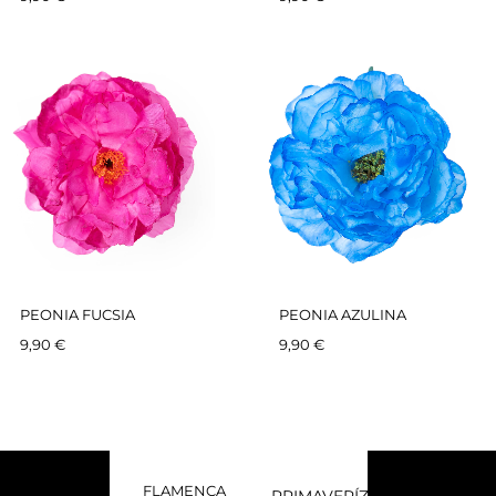
PEONIA FUCSIA
PEONIA AZULINA
9,90
€
9,90
€
FLAMENCA
PRIMAVERÍZATE