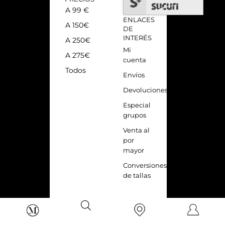
A 99 €
ENLACES
A 150€
DE
INTERÉS
A 250€
Mi
A 275€
cuenta
Todos
Envíos
Devoluciones
Especial
grupos
Venta al
por
mayor
Conversiones
de tallas