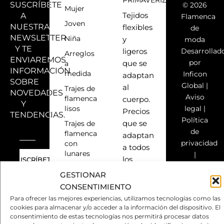
SUSCRÍBETE
© 2026
Mujer
A
Tejidos
Flamenca
Joven
NUESTRA
flexibles
de
NEWSLETTER
Niña
y
moda
Y TE
Desarrollad
ligeros
Arreglos
ENVIAREMOS
por
a
que se
INFORMACIÓN
medida
Inficon
adaptan
SOBRE
Global
|
al
Trajes de
NOVEDADES
Aviso
flamenca
cuerpo.
Y
lisos
legal
|
Precios
TENDENCIAS.
Política
Trajes de
que se
de
flamenca
adaptan
privacidad
con
a todos
lunares
|
los
Política
Trajes de
bolsillos.
GESTIONAR
de
flamenca
Elegancia,
ÚLTIMAS
CONSENTIMIENTO
con
cookies
NOVEDADES
funcionalidad,
estampados
Para ofrecer las mejores experiencias, utilizamos tecnologías como las
|
Y
inspiración,
cookies para almacenar y/o acceder a la información del dispositivo. El
Derecho
Todos
consentimiento de estas tecnologías nos permitirá procesar datos
TENDENCIAS
versatilidad,
de