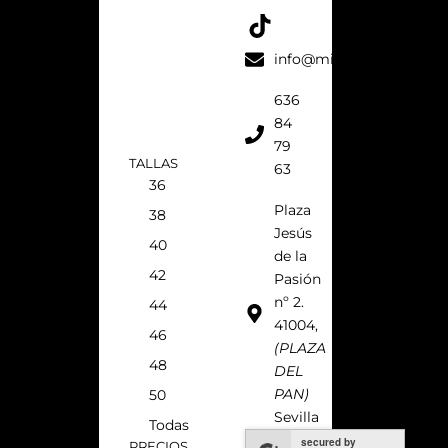
o
g
r
k
o
r
e
k
a
s
info@micaelavilla.com
m
t
636
84
79
TALLAS
63
36
Plaza
38
Jesús
40
de la
42
Pasión
nº 2.
44
41004,
46
(PLAZA
48
DEL
PAN)
50
Sevilla
Todas
secured by
PRECIOS