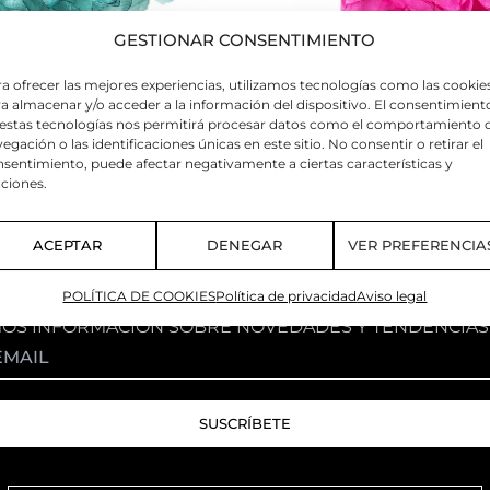
GESTIONAR CONSENTIMIENTO
a ofrecer las mejores experiencias, utilizamos tecnologías como las cookie
a almacenar y/o acceder a la información del dispositivo. El consentimient
RDE ALPINO
PEONIA FUCSIA
 estas tecnologías nos permitirá procesar datos como el comportamiento 
egación o las identificaciones únicas en este sitio. No consentir o retirar el
9,90
€
sentimiento, puede afectar negativamente a ciertas características y
ciones.
ACEPTAR
DENEGAR
VER PREFERENCIA
POLÍTICA DE COOKIES
Política de privacidad
Aviso legal
MOS INFORMACIÓN SOBRE NOVEDADES Y TENDENCIAS