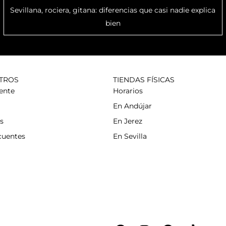
Sevillana, rociera, gitana: diferencias que casi nadie explica
bien
TROS
TIENDAS FÍSICAS
iente
Horarios
En Andújar
s
En Jerez
cuentes
En Sevilla
F
I
P
T