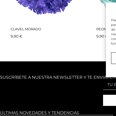
Par
par
CLAVEL MORADO
PEONIA VE
de
nav
9,90
€
9,90
€
con
fun
SUSCRÍBETE A NUESTRA NEWSLETTER Y TE ENVIARE
ÚLTIMAS NOVEDADES Y TENDENCIAS