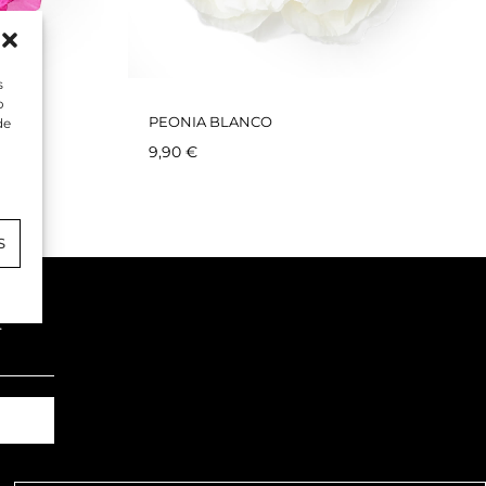
s
o
PEONIA BLANCO
de
9,90
€
S
.