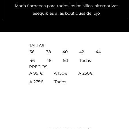
Moda flamenca para todos los bolsillos: alternativas
asequibles a las boutiques de lujo
TALLAS
36
38
40
42
44
46
48
50
Todas
PRECIOS
A 99 €
A 150€
A 250€
A 275€
Todos