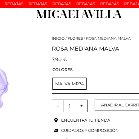
-
REBAJAS -
REBAJAS -
REBAJAS -
REBAJAS -
REBAJAS -
REBAJA
INICIO
/
FLORES
/ ROSA MEDIANA MALVA
ROSA MEDIANA MALVA
7,90
€
ROSA
COLORES
MEDIANA
MALVA
MALVA MR74
cantidad
-
+
AÑADIR AL CARRI
ENCUENTRA TU TIENDA
CUIDADOS Y COMPOSICIÓN