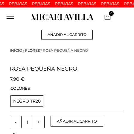
Ir
 -
REBAJAS -
REBAJAS -
REBAJAS -
REBAJAS -
REBAJAS -
REBAJ
al
0
Carrito
contenido
ARREGLOS A MEDIDA
NUESTRAS TIENDAS
ATENCION AL CLIENTE
QUIÉNES SOMOS
AÑADIR AL CARRITO
INICIO
/
FLORES
/ ROSA PEQUEÑA NEGRO
ROSA PEQUEÑA NEGRO
7,90
€
ROSA
COLORES
PEQUEÑA
NEGRO
NEGRO TR20
cantidad
-
+
AÑADIR AL CARRITO