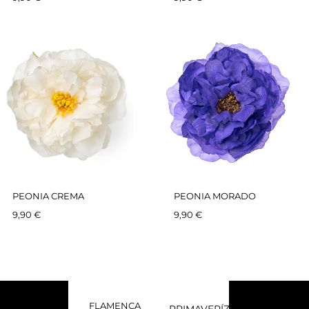
PEONIA CREMA
PEONIA MORADO
9,90
€
9,90
€
FLAMENCA
PRIMAVERÍZATE