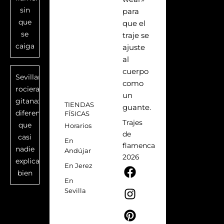
sin
para
que
que el
se
traje se
caiga
ajuste
al
cuerpo
Sevillana,
como
rociera,
un
gitana:
TIENDAS
guante.
diferencias
FÍSICAS
Trajes
que
Horarios
de
casi
En
flamenca
nadie
Andújar
2026
explica
F
I
P
T
En Jerez
bien
a
n
i
i
En
c
s
n
k
Sevilla
e
t
t
t
b
a
e
o