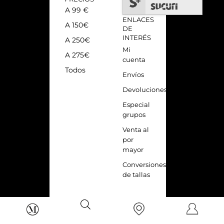
A 99 €
ENLACES
A 150€
DE
INTERÉS
A 250€
Mi
A 275€
cuenta
Todos
Envíos
Devoluciones
Especial
grupos
Venta al
por
mayor
Conversiones
de tallas