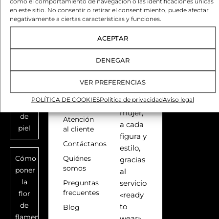
como el comportamiento de navegación o las identificaciones únicas
variedad,
en este sitio. No consentir o retirar el consentimiento, puede afectar
Colorimetría
Desistimien
todo,
negativamente a ciertas características y funciones.
flamenca:
para
qué
ACEPTAR
ofrecer
color
un
de
DENEGAR
traje
traje
que se
según
VER PREFERENCIAS
adapte
tu
POLÍTICA DE COOKIES
Política de privacidad
Aviso legal
a cada
SOBRE
tono
NOSOTROS
mujer,
de
Atención
a cada
piel
al cliente
figura y
Contáctanos
estilo,
Cómo
Quiénes
gracias
somos
poner
al
la
Preguntas
servicio
frecuentes
flor
«ready
de
to
Blog
flamenca
wear»