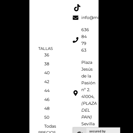
o
g
r
k
o
r
e
k
a
s
info@micaelavilla.com
m
t
636
84
79
TALLAS
63
36
Plaza
38
Jesús
40
de la
42
Pasión
nº 2.
44
41004,
46
(PLAZA
48
DEL
PAN)
50
Sevilla
Todas
secured by
PRECIOS