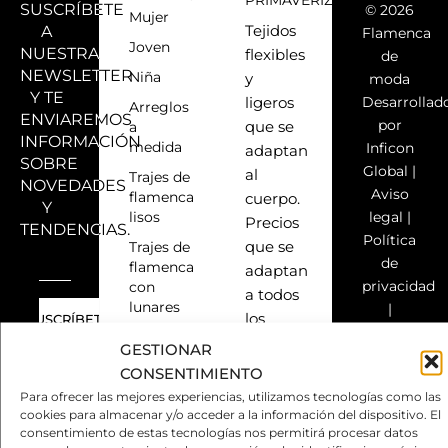
SUSCRÍBETE
© 2026
Mujer
A
Tejidos
Flamenca
Joven
NUESTRA
flexibles
de
NEWSLETTER
Niña
y
moda
Y TE
Desarrollad
ligeros
Arreglos
ENVIAREMOS
por
a
que se
INFORMACIÓN
medida
Inficon
adaptan
SOBRE
Global
|
al
Trajes de
NOVEDADES
Aviso
flamenca
cuerpo.
Y
lisos
legal
|
Precios
TENDENCIAS.
Política
Trajes de
que se
de
flamenca
adaptan
privacidad
con
a todos
lunares
|
los
Política
Trajes de
bolsillos.
GESTIONAR
de
flamenca
Elegancia,
ÚLTIMAS
CONSENTIMIENTO
con
cookies
NOVEDADES
funcionalidad,
estampados
Para ofrecer las mejores experiencias, utilizamos tecnologías como las
|
Y
inspiración,
cookies para almacenar y/o acceder a la información del dispositivo. El
Derecho
Todos
consentimiento de estas tecnologías nos permitirá procesar datos
TENDENCIAS
versatilidad,
de