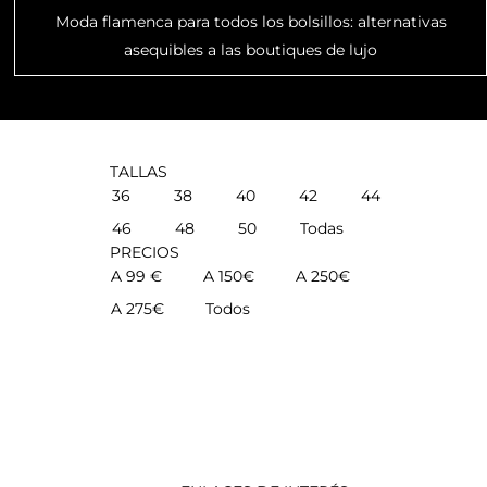
Moda flamenca para todos los bolsillos: alternativas
asequibles a las boutiques de lujo
TALLAS
36
38
40
42
44
46
48
50
Todas
PRECIOS
A 99 €
A 150€
A 250€
A 275€
Todos