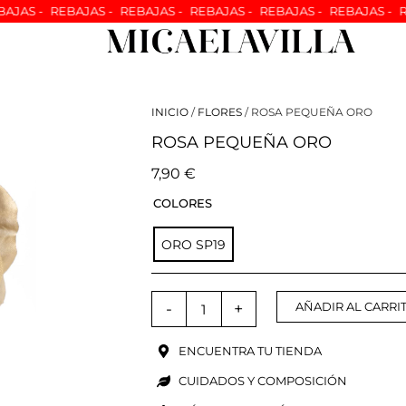
 -
REBAJAS -
REBAJAS -
REBAJAS -
REBAJAS -
REBAJAS -
REBAJ
INICIO
/
FLORES
/ ROSA PEQUEÑA ORO
ROSA PEQUEÑA ORO
7,90
€
ROSA
COLORES
PEQUEÑA
ORO
ORO SP19
cantidad
-
+
AÑADIR AL CARRI
ENCUENTRA TU TIENDA
CUIDADOS Y COMPOSICIÓN