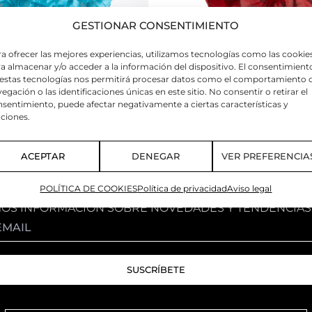
GESTIONAR CONSENTIMIENTO
a ofrecer las mejores experiencias, utilizamos tecnologías como las cookie
a almacenar y/o acceder a la información del dispositivo. El consentimient
UL PETROLEO
PEONIA ROJO BEAUTY
 estas tecnologías nos permitirá procesar datos como el comportamiento 
egación o las identificaciones únicas en este sitio. No consentir o retirar el
9,90
€
sentimiento, puede afectar negativamente a ciertas características y
ciones.
ACEPTAR
DENEGAR
VER PREFERENCIA
POLÍTICA DE COOKIES
Política de privacidad
Aviso legal
MOS INFORMACIÓN SOBRE NOVEDADES Y TENDENCIAS