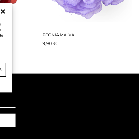
s
o
PEONIA MALVA
de
9,90
€
S
.