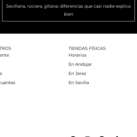
Sevillana, rociera, gitana: diferencias que casi nadie explica
bien
TROS
TIENDAS FÍSICAS
iente
Horarios
En Andújar
s
En Jerez
cuentes
En Sevilla
F
I
P
T