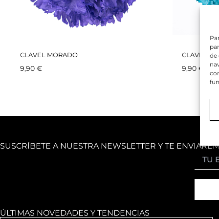
Par
par
CLAVEL MORADO
CLAVEL AZ
de
nav
9,90
€
9,90
€
con
fun
SUSCRÍBETE A NUESTRA NEWSLETTER Y TE ENVIARE
ÚLTIMAS NOVEDADES Y TENDENCIAS