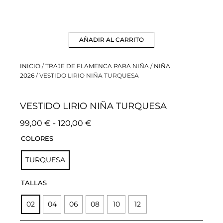
AÑADIR AL CARRITO
INICIO
/
TRAJE DE FLAMENCA PARA NIÑA
/
NIÑA
2026
/ VESTIDO LIRIO NIÑA TURQUESA
VESTIDO LIRIO NIÑA TURQUESA
Rango
99,00
€
-
120,00
€
de
VESTIDO
COLORES
LIRIO
precios:
NIÑA
TURQUESA
desde
TURQUESA
99,00 €
cantidad
TALLAS
hasta
120,00 €
02
04
06
08
10
12