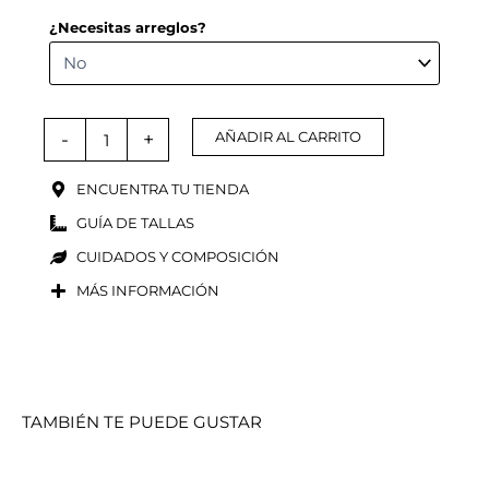
¿Necesitas arreglos?
-
+
AÑADIR AL CARRITO
ENCUENTRA TU TIENDA
GUÍA DE TALLAS
CUIDADOS Y COMPOSICIÓN
MÁS INFORMACIÓN
TAMBIÉN TE PUEDE GUSTAR
Rango
Rango
de
de
precios:
precios: