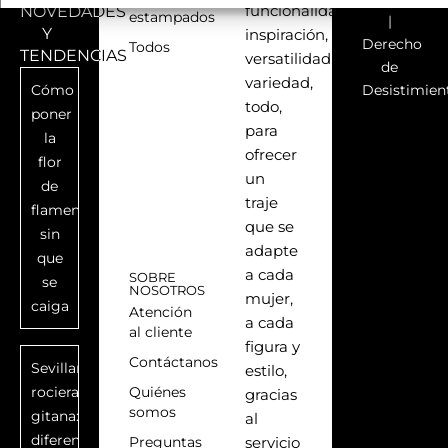
NOVEDADES
funcionalidad,
estampados
|
Y
inspiración,
Derecho
Todos
TENDENCIAS
versatilidad,
de
variedad,
Cómo
Desistimien
todo,
poner
para
la
ofrecer
flor
un
de
traje
flamenca
que se
sin
adapte
que
a cada
SOBRE
se
NOSOTROS
mujer,
caiga
Atención
a cada
al cliente
figura y
Contáctanos
Sevillana,
estilo,
rociera,
Quiénes
gracias
somos
gitana:
al
diferencias
Preguntas
servicio