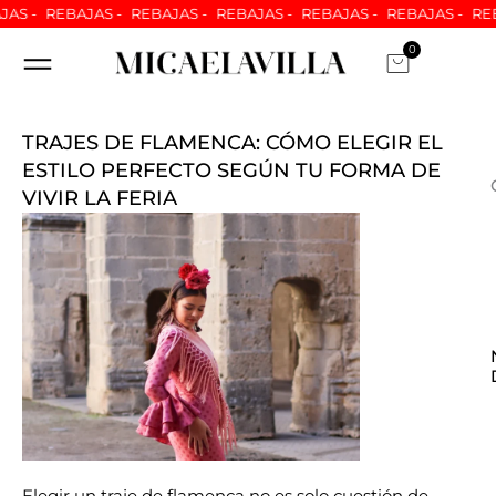
Ir
S -
REBAJAS -
REBAJAS -
REBAJAS -
REBAJAS -
REBAJAS -
REBA
al
0
Carrito
contenido
ARREGLOS A MEDIDA
NUESTRAS TIENDAS
ATENCION AL CLIENTE
QUIÉNES SOMOS
TRAJES DE FLAMENCA: CÓMO ELEGIR EL
ESTILO PERFECTO SEGÚN TU FORMA DE
VIVIR LA FERIA