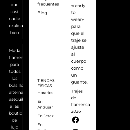
frecuentes
que
«ready
casi
to
Blog
nadie
wear»
explica
para
bien
que el
traje se
ajuste
Moda
al
flamenca
cuerpo
para
como
todos
un
los
TIENDAS
guante.
bolsillos:
FÍSICAS
Trajes
alternativas
Horarios
de
asequibles
En
flamenca
a las
Andújar
2026
boutiques
F
I
P
T
En Jerez
de
a
n
i
i
En
lujo