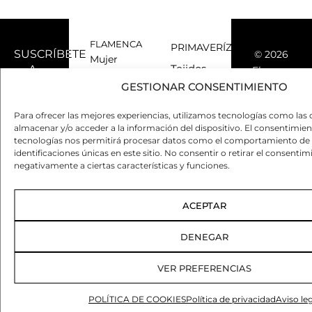
FLAMENCA
PRIMAVERÍZATE
SUSCRÍBETE
© 2026
Mujer
A
Tejidos
Flamenca
Joven
NUESTRA
flexibles
GESTIONAR CONSENTIMIENTO
de
NEWSLETTER
Niña
y
moda
Y TE
Para ofrecer las mejores experiencias, utilizamos tecnologías como las 
Desarrollad
ligeros
Arreglos
almacenar y/o acceder a la información del dispositivo. El consentimien
ENVIAREMOS
por
a
que se
tecnologías nos permitirá procesar datos como el comportamiento de 
INFORMACIÓN
medida
Inficon
adaptan
identificaciones únicas en este sitio. No consentir o retirar el consenti
SOBRE
negativamente a ciertas características y funciones.
Global
|
al
Trajes de
NOVEDADES
Aviso
flamenca
cuerpo.
Y
lisos
legal
|
Precios
ACEPTAR
TENDENCIAS.
Política
Trajes de
que se
de
flamenca
adaptan
DENEGAR
privacidad
con
a todos
lunares
|
VER PREFERENCIAS
los
Política
Trajes de
bolsillos.
de
flamenca
POLÍTICA DE COOKIES
Política de privacidad
Aviso le
Elegancia,
ÚLTIMAS
con
cookies