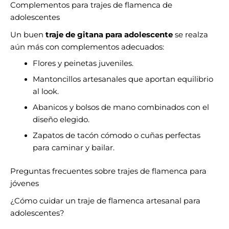
Complementos para trajes de flamenca de
adolescentes
Un buen
traje de gitana para adolescente
se realza
aún más con complementos adecuados:
Flores y peinetas juveniles.
Mantoncillos artesanales que aportan equilibrio
al look.
Abanicos y bolsos de mano combinados con el
diseño elegido.
Zapatos de tacón cómodo o cuñas perfectas
para caminar y bailar.
Preguntas frecuentes sobre trajes de flamenca para
jóvenes
¿Cómo cuidar un traje de flamenca artesanal para
adolescentes?