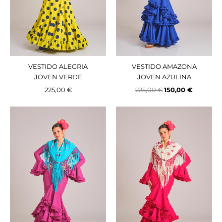
VESTIDO ALEGRIA
VESTIDO AMAZONA
JOVEN VERDE
JOVEN AZULINA
225,00
€
225,00
€
150,00
€
El
El
El
El
precio
precio
precio
precio
original
actual
original
actual
era:
es:
era:
es:
225,00 €.
150,00 €.
225,00 €.
150,00 €.