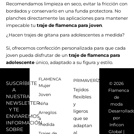
Recomendamos limpieza en seco, evitar la fricción con
bordados y conservarlo en una funda protectora. No
planches directamente las aplicaciones para mantener
impecable tu
traje de flamenca para joven
.
¿Hacen trajes de gitana para adolescentes a medida?
Sí, ofrecemos confección personalizada para que cada
joven pueda disfrutar de un
traje de flamenca para
adolescente
único, adaptado a su figura y estilo.
FLAMENCA
PRIMAVERÍZATE
SUSCRÍBETE
© 2026
Mujer
A
Tejidos
Flamenca
Joven
NUESTRA
flexibles
de
NEWSLETTER
Niña
y
moda
Y TE
Desarrollad
ligeros
Arreglos
ENVIAREMOS
por
a
que se
INFORMACIÓN
medida
Inficon
adaptan
SOBRE
Global
|
al
Trajes de