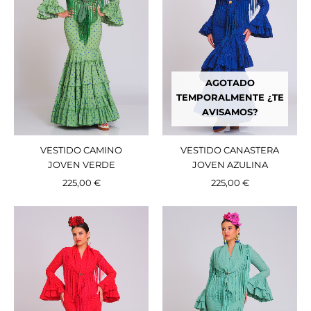
AGOTADO
TEMPORALMENTE ¿TE
AVISAMOS?
VESTIDO CAMINO
VESTIDO CANASTERA
JOVEN VERDE
JOVEN AZULINA
225,00
€
225,00
€