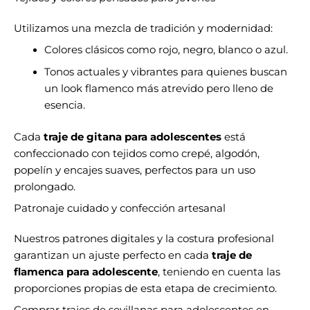
Utilizamos una mezcla de tradición y modernidad:
Colores clásicos como rojo, negro, blanco o azul.
Tonos actuales y vibrantes para quienes buscan
un look flamenco más atrevido pero lleno de
esencia.
Cada
traje de gitana para adolescentes
está
confeccionado con tejidos como crepé, algodón,
popelín y encajes suaves, perfectos para un uso
prolongado.
Patronaje cuidado y confección artesanal
Nuestros patrones digitales y la costura profesional
garantizan un ajuste perfecto en cada
traje de
flamenca para adolescente
, teniendo en cuenta las
proporciones propias de esta etapa de crecimiento.