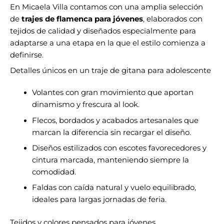
En Micaela Villa contamos con una amplia selección
de
trajes de flamenca para jóvenes
, elaborados con
tejidos de calidad y diseñados especialmente para
adaptarse a una etapa en la que el estilo comienza a
definirse.
Detalles únicos en un traje de gitana para adolescente
Volantes con gran movimiento que aportan
dinamismo y frescura al look.
Flecos, bordados y acabados artesanales que
marcan la diferencia sin recargar el diseño.
Diseños estilizados con escotes favorecedores y
cintura marcada, manteniendo siempre la
comodidad.
Faldas con caída natural y vuelo equilibrado,
ideales para largas jornadas de feria.
Tejidos y colores pensados para jóvenes