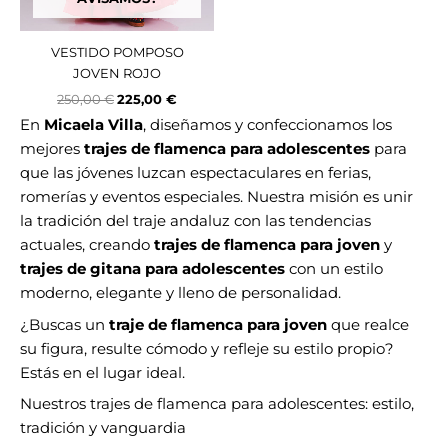
VESTIDO POMPOSO
JOVEN ROJO
250,00
€
225,00
€
En
Micaela Villa
, diseñamos y confeccionamos los
mejores
trajes de flamenca para adolescentes
para
que las jóvenes luzcan espectaculares en ferias,
romerías y eventos especiales. Nuestra misión es unir
la tradición del traje andaluz con las tendencias
actuales, creando
trajes de flamenca para joven
y
trajes de gitana para adolescentes
con un estilo
moderno, elegante y lleno de personalidad.
¿Buscas un
traje de flamenca para joven
que realce
su figura, resulte cómodo y refleje su estilo propio?
Estás en el lugar ideal.
Nuestros trajes de flamenca para adolescentes: estilo,
tradición y vanguardia