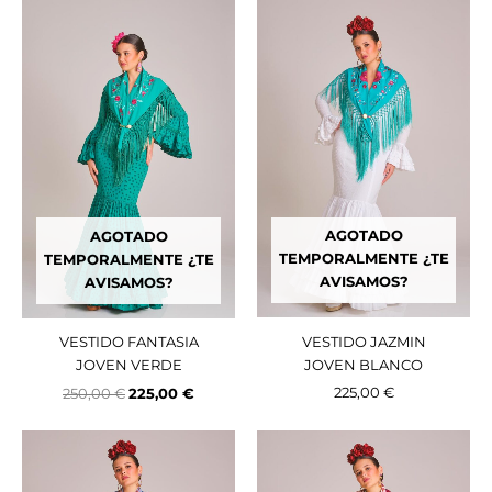
El
El
precio
precio
original
actual
era:
es:
250,00 €.
225,00 €.
AGOTADO
AGOTADO
TEMPORALMENTE ¿TE
TEMPORALMENTE ¿TE
AVISAMOS?
AVISAMOS?
VESTIDO JAZMIN
VESTIDO FANTASIA
JOVEN BLANCO
JOVEN VERDE
225,00
€
250,00
€
225,00
€