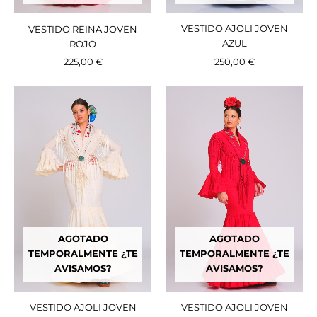
VESTIDO AJOLI JOVEN
VESTIDO REINA JOVEN
AZUL
ROJO
250,00
€
225,00
€
AGOTADO
AGOTADO
TEMPORALMENTE ¿TE
TEMPORALMENTE ¿TE
AVISAMOS?
AVISAMOS?
VESTIDO AJOLI JOVEN
VESTIDO AJOLI JOVEN