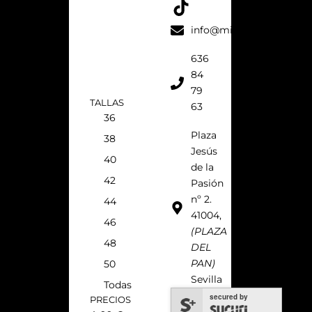
o
r
e
k
a
s
info@micaelavilla.com
m
t
636
84
79
TALLAS
63
36
Plaza
38
Jesús
40
de la
42
Pasión
nº 2.
44
41004,
46
(PLAZA
48
DEL
PAN)
50
Sevilla
Todas
secured by
PRECIOS