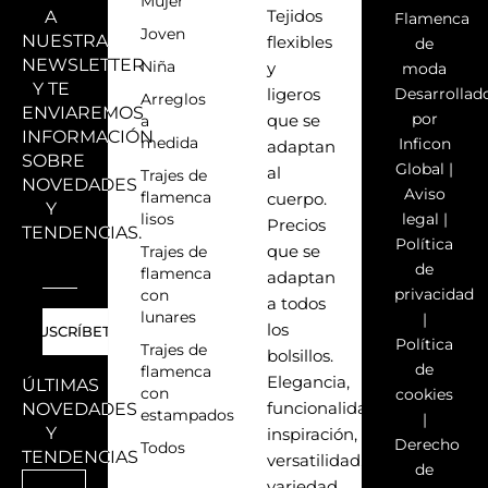
Mujer
A
Tejidos
Flamenca
Joven
NUESTRA
flexibles
de
NEWSLETTER
Niña
y
moda
Y TE
Desarrollad
ligeros
Arreglos
ENVIAREMOS
por
a
que se
INFORMACIÓN
medida
Inficon
adaptan
SOBRE
Global
|
al
Trajes de
NOVEDADES
Aviso
flamenca
cuerpo.
Y
lisos
legal
|
Precios
TENDENCIAS.
Política
Trajes de
que se
de
flamenca
adaptan
privacidad
con
a todos
lunares
|
los
Política
Trajes de
bolsillos.
de
flamenca
Elegancia,
ÚLTIMAS
con
cookies
NOVEDADES
funcionalidad,
estampados
|
Y
inspiración,
Derecho
Todos
TENDENCIAS
versatilidad,
de
variedad,