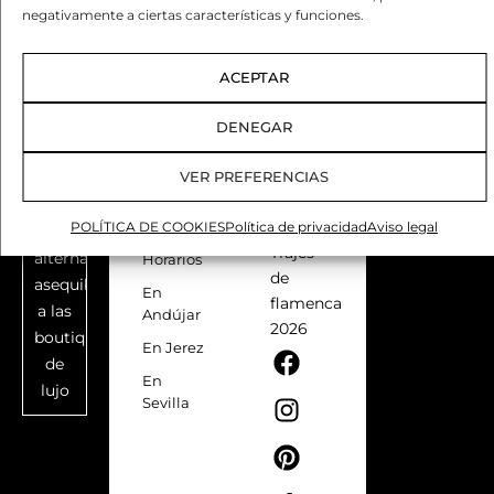
explica
para
negativamente a ciertas características y funciones.
bien
que el
traje se
ACEPTAR
ajuste
Moda
al
flamenca
DENEGAR
cuerpo
para
como
VER PREFERENCIAS
todos
un
los
TIENDAS
guante.
POLÍTICA DE COOKIES
Política de privacidad
Aviso legal
bolsillos:
FÍSICAS
Trajes
alternativas
Horarios
de
asequibles
En
flamenca
a las
Andújar
2026
boutiques
F
I
P
T
En Jerez
de
a
n
i
i
En
lujo
c
s
n
k
Sevilla
e
t
t
t
b
a
e
o
o
g
r
k