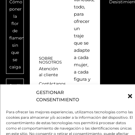
Cómo
Desistimien
todo,
poner
para
la
ofrecer
flor
un
de
traje
flamenca
que se
sin
adapte
que
a cada
SOBRE
se
NOSOTROS
mujer,
caiga
Atención
a cada
al cliente
figura y
Contáctanos
Sevillana,
estilo,
GESTIONAR
rociera,
Quiénes
gracias
somos
CONSENTIMIENTO
gitana:
al
diferencias
Preguntas
servicio
Para ofrecer las mejores experiencias, utilizamos tecnologías como las
frecuentes
que
«ready
cookies para almacenar y/o acceder a la información del dispositivo. El
casi
to
Blog
consentimiento de estas tecnologías nos permitirá procesar datos
como el comportamiento de navegación o las identificaciones únicas
nadie
wear»
en este sitio. No consentir o retirar el consentimiento, puede afectar